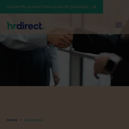
Is jouw HR op orde? Doe nu de HR QuickScan.
Werken bij
Home
Vacatures