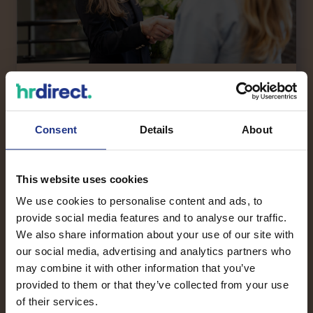
Medior HR Adviseur
Ben jij een HR-professional die graag schakelt
Consent
Details
About
tussen advies en uitvoering? Krijg je energie
van afwisseling, verantwoordelijkheid en
directe impact bij MKB-organisaties? Dan is
This website uses cookies
deze ...
We use cookies to personalise content and ads, to
provide social media features and to analyse our traffic.
Ontdek meer
We also share information about your use of our site with
our social media, advertising and analytics partners who
may combine it with other information that you’ve
provided to them or that they’ve collected from your use
Full time
€ 2.600 - € 3.500
of their services.