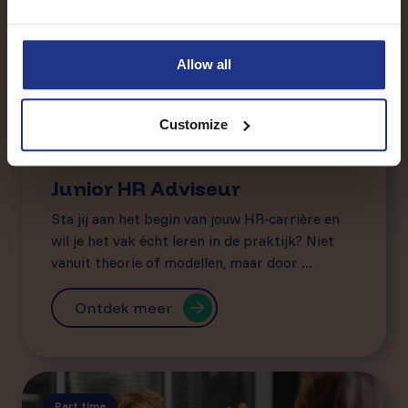
Allow all
Customize
Junior HR Adviseur
Sta jij aan het begin van jouw HR‑carrière en
wil je het vak écht leren in de praktijk? Niet
vanuit theorie of modellen, maar door ...
Ontdek meer
Part time