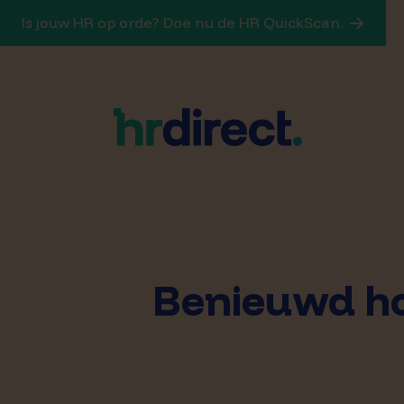
Is jouw HR op orde? Doe nu de HR QuickScan.
Benieuwd ho