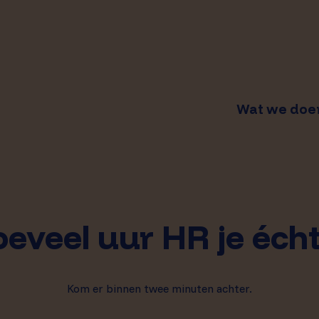
Wat we doe
HR Scan
MKB zonder HR
Over ons
afdeling
eveel uur HR je écht
HR Uitbesteden
Team HR Direct
MKB met HR afdeling
HR Basis opzetten
Waar we werken
Kom er binnen twee minuten achter.
HR Advies