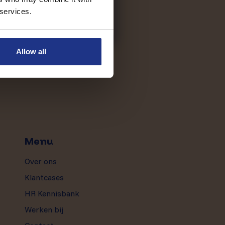
 services.
Allow all
Menu
Over ons
Klantcases
HR Kennisbank
Werken bij