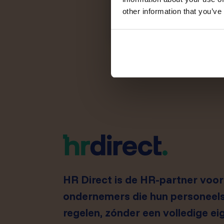
other information that you’ve
HR Direct is de HR-partner vo
ondernemers die hun personeels
regelen, zónder een volledige e