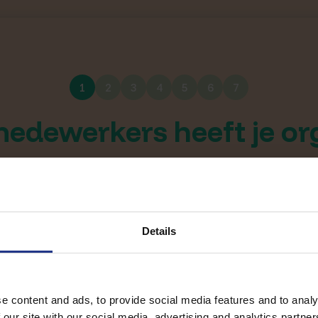
HR Gezondheid
1
2
3
4
5
6
7
edewerkers heeft je or
5
5 tot 10
Details
50 tot 100
e content and ads, to provide social media features and to analy
 our site with our social media, advertising and analytics partn