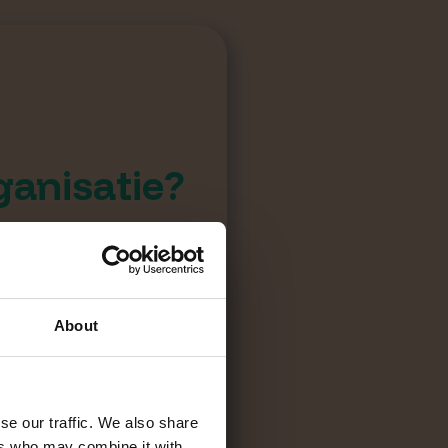
ganisatie?
10 tot 25
About
> 100
se our traffic. We also share
ers who may combine it with