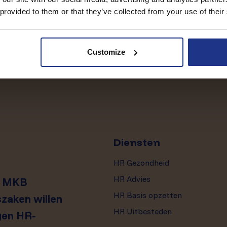
 provided to them or that they’ve collected from your use of their
Verder
Customize
Diensten
HR Gezondheid
HR Advies
or MKB
HR Basis opzetten
zaken willen
HR Uitbesteden
igen HR-