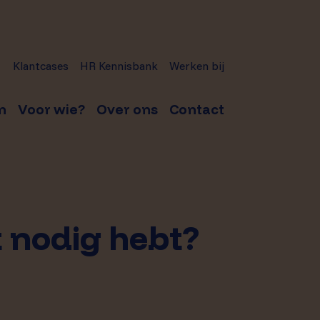
Klantcases
HR Kennisbank
Werken bij
n
Voor wie?
Over ons
Contact
 nodig hebt?