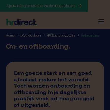
Is jouw HR op orde? Doe nu de HR QuickScan.
Home
Wat we doen
HR Basis opzetten
Onboarding
On- en offboarding.
Een goede start en een goed
afscheid maken het verschil.
Toch worden onboarding en
offboarding in je dagelijkse
praktijk vaak ad-hoc geregeld
of uitgesteld.