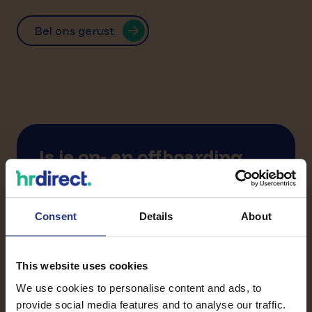
Bel ons gerust
Is je on- en offboarding
goed en consistent
ingericht?
Consent
Details
About
We komen graag vrijblijvend langs en kijken
samen waar je behoefte ligt. Praktisch, eerlijk
en direct toepasbaar.
This website uses cookies
We use cookies to personalise content and ads, to
Neem contact op
provide social media features and to analyse our traffic.