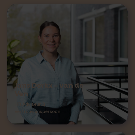
Jans Derkx – van de
Ven
HR Adviseur &
Vertrouwenspersoon