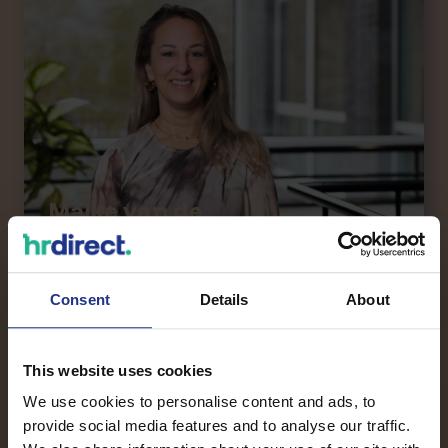
Maike van de
Kerkhof – Vugts
HR Adviseur & TMA
Professional
Consent
Details
About
This website uses cookies
We use cookies to personalise content and ads, to
provide social media features and to analyse our traffic.