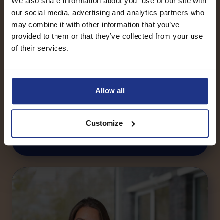
We also share information about your use of our site with
our social media, advertising and analytics partners who
may combine it with other information that you’ve
provided to them or that they’ve collected from your use
of their services.
Allow all
Mariska Wilmink
Customize
HR Adviseur