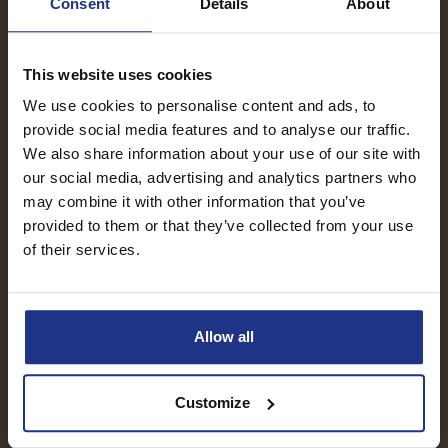
hebben, ontvang je alle benodigde informatie. Je kunt
Consent
Details
About
dan beslissen of je voorgedragen wilt worden.
Samenwerken:
Als je gaat starten op een opdracht,
gaan we aan de slag om alle details te regelen. Jij kunt
This website uses cookies
je concentreren op je werk, terwijl wij de
We use cookies to personalise content and ads, to
administratie en contracten voor je afhandelen.
provide social media features and to analyse our traffic.
Ondersteuning:
Gedurende de hele opdracht staan
We also share information about your use of our site with
we voor je klaar. Heb je vragen, behoefte aan advies
our social media, advertising and analytics partners who
of loop je tegen uitdagingen aan? We zijn er om je te
may combine it with other information that you’ve
ondersteunen.
provided to them or that they’ve collected from your use
of their services.
Meer weten? Neem dan contact op met Nelke Goorts
via 06-23919100 of nelke@hrdirect.nl.
Allow all
Customize