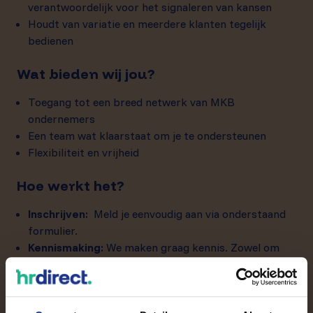
verantwoordelijk voor het signaleren van kansen
Houdt van variatie en meerdere klanten tegelijk
bedienen
Wat bieden wij jou?
Toegang tot een breed netwerk van MKB
ondernemers
Een team wat klaarstaat om je te ondersteunen
Flexibiliteit en vrijheid
Hoe werkt het?
Inschrijven:
Meld je eenvoudig aan via onderstaand
formulier.
Kennismaking:
We maken graag kennis. Zowel om
jou te leren kennen als je een beeld te geven van onze
werkwijze.
Beslissen:
Wanneer we een geschikte opdracht