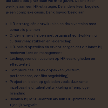
die koers ook praktisch vorm te geven. De ene keer
werk je aan een HR-strategie. De andere keer begeleid
je een complexe casus. Denk bijvoorbeeld aan:
HR-strategieën ontwikkelen en deze vertalen naar
concrete plannen
Ondernemers helpen met organisatieontwikkeling,
cultuurvraagstukken en leiderschap
HR-beleid opstellen én ervoor zorgen dat dit landt bij
medewerkers en management
Leidinggevenden coachen op HR-vaardigheden en
effectiviteit
Complexe casuïstiek oppakken (verzuim,
performance, conflictbegeleiding)
Projecten leiden op gebieden zoals duurzame
inzetbaarheid, talentontwikkeling of employer
branding
Invallen bij MKB-klanten als hun HR-professional
tijdelijk wegvalt