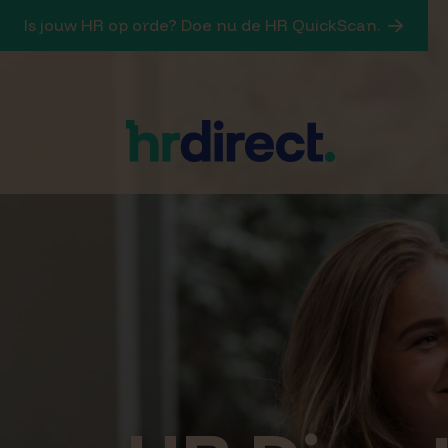
Is jouw HR op orde? Doe nu de HR QuickScan.