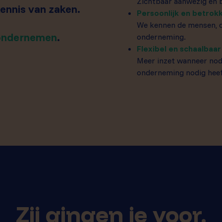
Zichtbaar aanwezig en b
kennis van zaken.
Persoonlijk en betrok
We kennen de mensen, d
ondernemen
.
onderneming.
Flexibel en schaalbaar
Meer inzet wanneer nodi
onderneming nodig heef
Zij gingen je voor.