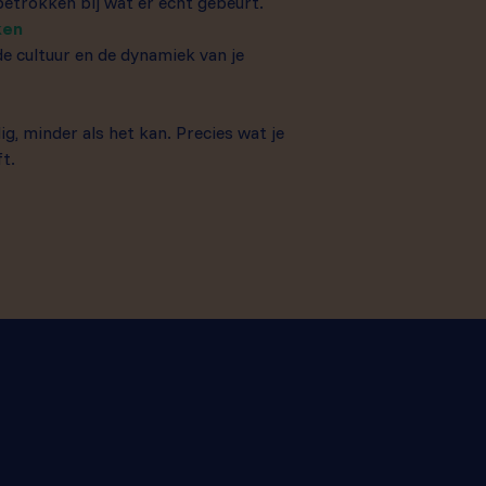
etrokken bij wat er echt gebeurt.
ken
e cultuur en de dynamiek van je
g, minder als het kan. Precies wat je
t.