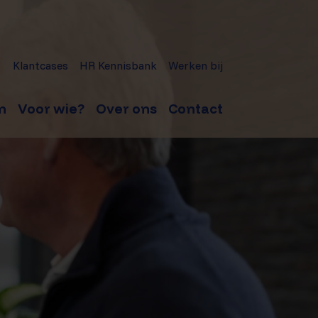
Klantcases
HR Kennisbank
Werken bij
n
Voor wie?
Over ons
Contact