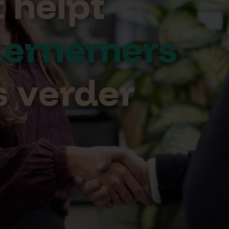
 helpt
HR Gezondheid
ernemers
s verder