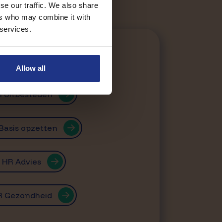
se our traffic. We also share
ers who may combine it with
 services.
 voor je doen.
Allow all
 Uitbesteden
Basis opzetten
HR Advies
R Gezondheid