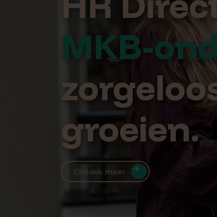
HR Direct
MKB-ond
zorgeloo
groeien.
Ontdek meer