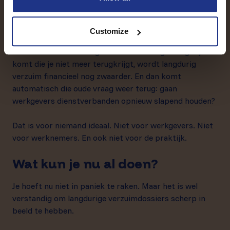
contact met de medewerker. Je legt alles vast. En als
terugkeer niet lukt, moet het dossier goed genoeg zijn
richting UWV.
Customize
Als daar straks ook nog een transitievergoeding bij
komt die je niet meer terugkrijgt, wordt langdurig
verzuim financieel nog zwaarder. En dan komt
automatisch die oude vraag weer terug: gaan
werkgevers dienstverbanden opnieuw slapend houden?
Dat is voor niemand ideaal. Niet voor werkgevers. Niet
voor werknemers. En ook niet voor de praktijk.
Wat kun je nu al doen?
Je hoeft nu niet in paniek te raken. Maar het is wel
verstandig om langdurige verzuimdossiers scherp in
beeld te hebben.