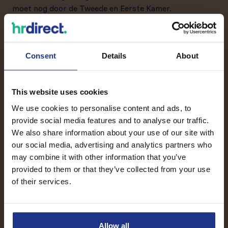
moet nog door de Tweede en Eerste Kamer.
En juist daar lijkt nu discussie te ontstaan. Want zolang
er geen bredere herziening van de transitievergoeding
Consent
Details
About
ligt, is de vraag of er voldoende steun is om de
compensatieregeling helemaal af te schaffen.
This website uses cookies
Met andere woorden: het kan nog steeds gebeuren,
maar uitstel lijkt ook mogelijk.
We use cookies to personalise content and ads, to
provide social media features and to analyse our traffic.
Waarom is dit belangrijk voor
We also share information about your use of our site with
MKB-ondernemers?
our social media, advertising and analytics partners who
may combine it with other information that you’ve
Omdat langdurig verzuim nu al veel vraagt van
provided to them or that they’ve collected from your use
werkgevers.
of their services.
Je betaalt twee jaar loon door. Je begeleidt de re-
integratie. Je schakelt de arbodienst in. Je houdt
Allow all